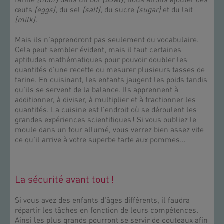
farine
(flour)
dans un bol
(bowl)
, nous allons ajouter des
œufs
(eggs)
, du sel
(salt)
, du sucre
(sugar)
et du lait
(milk)
.
Mais ils n'apprendront pas seulement du vocabulaire.
Cela peut sembler évident, mais il faut certaines
aptitudes mathématiques pour pouvoir doubler les
quantités d'une recette ou mesurer plusieurs tasses de
farine. En cuisinant, les enfants jaugent les poids tandis
qu'ils se servent de la balance. Ils apprennent à
additionner, à diviser, à multiplier et à fractionner les
quantités. La cuisine est l’endroit où se déroulent les
grandes expériences scientifiques ! Si vous oubliez le
moule dans un four allumé, vous verrez bien assez vite
ce qu'il arrive à votre superbe tarte aux pommes…
La sécurité avant tout !
Si vous avez des enfants d'âges différents, il faudra
répartir les tâches en fonction de leurs compétences.
Ainsi les plus grands pourront se servir de couteaux afin