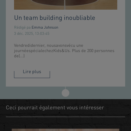
Un team building inoubliable
Rédigé pa
Emma Johnson
3 déc. 2025, 13:03:45
Vendredidernier, nousavonsvécu une
journéespécialechezKids&Us. Plus de 200 personnes
de(...)
Lire plus
Ceci pourrait également vous intéresser