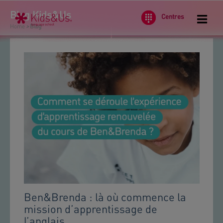
Blog Kids&Us
Centres
Home
>
Blog
.
Ben&Brenda : là où commence la
mission d’apprentissage de
l’anglais