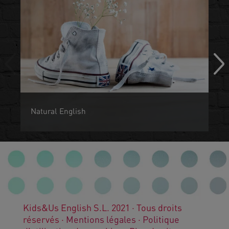
Natural English
Les enfants son programmés pour le langage dès leur
naissance tout comme les oiseaux le son pour voler.
Kids&Us English S.L. 2021 · Tous droits
réservés ·
Mentions légales
·
Politique