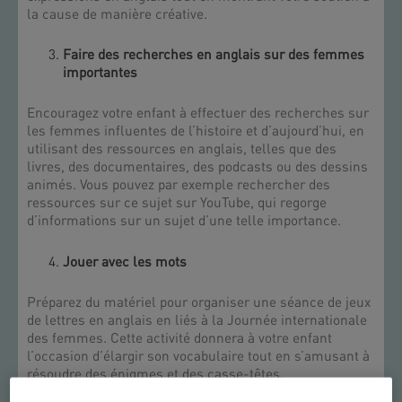
la cause de manière créative.
Faire des recherches en anglais sur des femmes
importantes
Encouragez votre enfant à effectuer des recherches sur
les femmes influentes de l’histoire et d’aujourd’hui, en
utilisant des ressources en anglais, telles que des
livres, des documentaires, des podcasts ou des dessins
animés. Vous pouvez par exemple rechercher des
ressources sur ce sujet sur YouTube, qui regorge
d’informations sur un sujet d’une telle importance.
Jouer avec les mots
Préparez du matériel pour organiser une séance de jeux
de lettres en anglais en liés à la Journée internationale
des femmes. Cette activité donnera à votre enfant
l’occasion d’élargir son vocabulaire tout en s’amusant à
résoudre des énigmes et des casse-têtes.