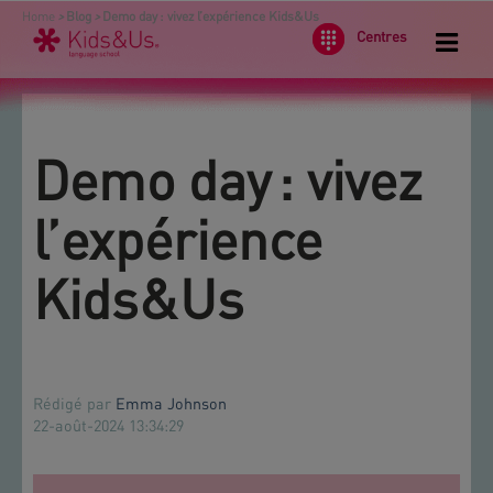
Home
>
Blog
>
Demo day : vivez l’expérience Kids&Us
Centres
Demo day : vivez
l’expérience
Kids&Us
Rédigé par
Emma Johnson
22-août-2024 13:34:29