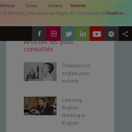
Méthode
Cours
Univers
Centres
et Gartner, une vision partagée de l’innovation éducative
Ouvrir son école
Articles les plus
consultés
Chansons en
anglais pour
enfants
Learning
English,
thinking in
English