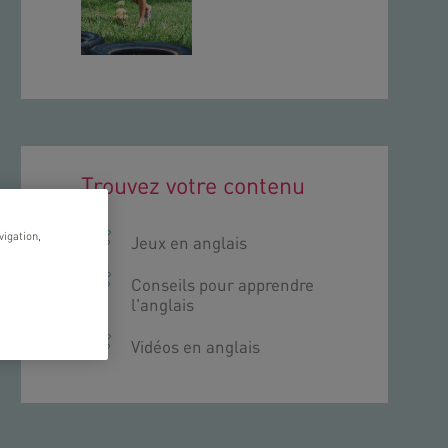
Trouvez votre contenu
vigation,
Jeux en anglais
Conseils pour apprendre
l'anglais
Vidéos en anglais