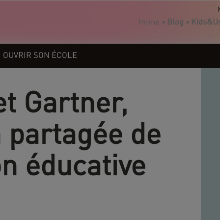
Home
>
Blog
>
Kids&Us 
OUVRIR SON ÉCOLE
t Gartner,
n partagée de
on éducative